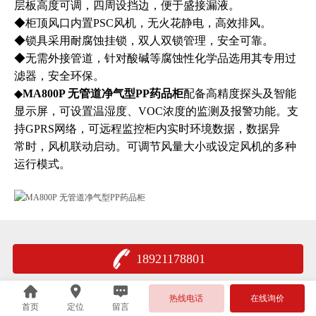
层板高度可调，四周设挡边，便于盛接漏液。
◆柜顶风口内置PSC风机，无火花静电，高效排风。
◆锁具采用耐腐蚀挂锁，双人双锁管理，安全可靠。
◆无需外接管道，针对酸碱等腐蚀性化学品选用其专用过
滤器，安全环保。
◆
MA800P 无管道净气型PP药品柜
配备高精度探头及智能
显示屏，可设置温湿度、VOC浓度的监测及报警功能。支
持GPRS网络，可远程监控柜内实时环境数据，数据异
常时，风机联动启动。可调节风量大小或设定风机的多种
运行模式。
18921178801
热线电话
在线询价
首页
定位
留言