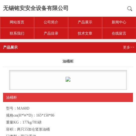
无锡铭安安全设备有限公司
网站首页
公司简介
产品展示
新闻中心
联系我们
产品目录
技术文章
在线留言
产品展示
更多>>
油桶柜
油桶柜
型号：MA60D
规格cm(H*W*D)：165*150*86
重量KG：177kg/781磅
容积：两只55加仑竖形油桶