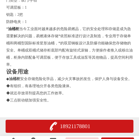
门类型：双门/手动
可调层板：1
钥匙：2把
防静电夹：1
*
油桶柜
当今工业面对越来越多的危险易燃品，它的安全处理和存储是成为急
需要解决的问题，易燃液体存储*依照标准进行设计及制造，专业用于存储单
桶和两桶型国际标准竖形油桶，*的双层钢板设计及防爆功能确保您存储物的
安全。单桶或双桶式储存柜底部均配有旋转式滚轴，方便操作者推入或移出油
桶，柜身内部配备可调层板，便于存放工具或油泵等其他物品，提高空间利用
率。
设备用途
◆
油桶柜
安全存储危险化学品，减少火灾事故的发生，保护人身与设备安全。
◆有组织，有条理地分开各类危险液体。
◆就近存放溶剂提高您的工作效率。
◆三点联动锁加强安全性。
18921178801