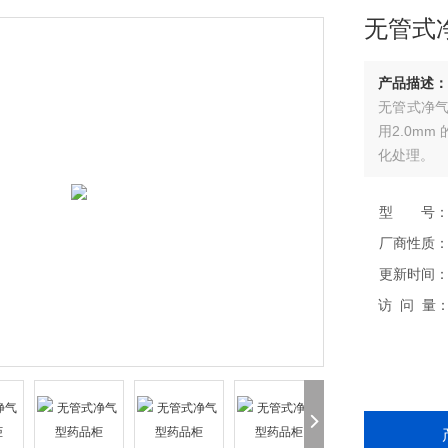
无管式
产品描述：
无管式净气
用2.0m
化处理。
型 号
厂商性质
更新时间
访 问 量