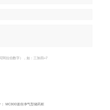
写阿拉伯数字），如：三加四=7
个：
MC800迷你净气型储药柜