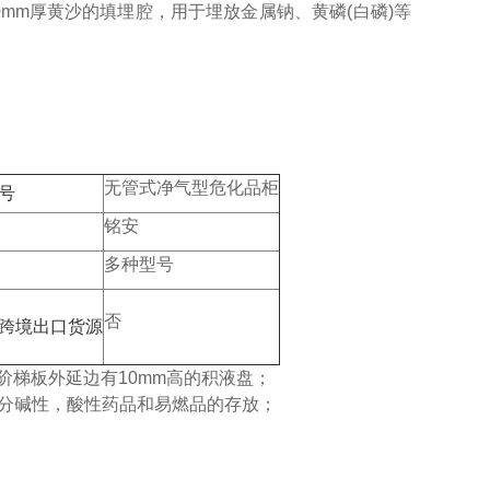
20mm厚黄沙的填埋腔，用于埋放金属钠、黄磷(白磷)等
无管式净气型危化品柜
号
铭安
多种型号
否
跨境出口货源
阶梯板外延边有10mm高的积液盘；
别区分碱性，酸性药品和易燃品的存放；