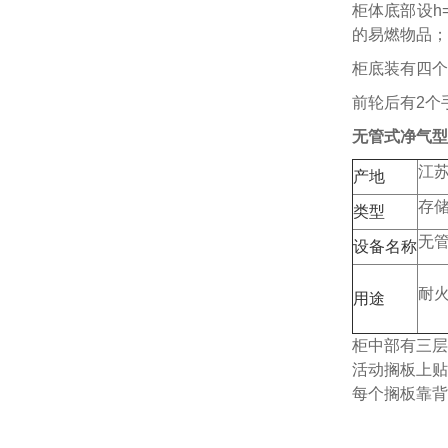
柜体底部设h
的易燃物品；
柜底装有四个
前轮后有2个
无管式净气型
江
产地
存
类型
无
设备名称
耐
用途
柜中部有三层
活动搁板上贴
每个搁板靠背