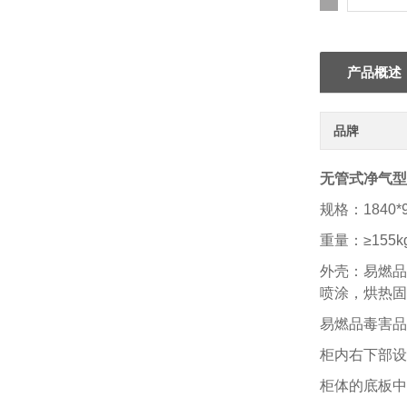
产品概述
品牌
无管式净气型
规格：1840*9
重量：≥155k
外壳：易燃品
喷涂，烘热固
易燃品毒害品
柜内右下部设
柜体的底板中