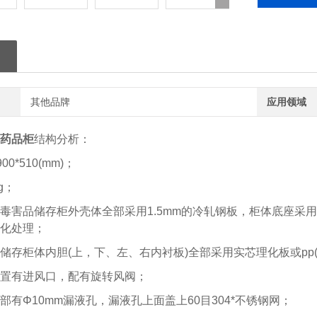
其他品牌
应用领域
药品柜
结构分析：
00*510(mm)；
g；
毒害品储存柜外壳体全部采用1.5mm的冷轧钢板，柜体底座采用2
化处理；
储存柜体内胆(上，下、左、右内衬板)全部采用实芯理化板或pp
置有进风口，配有旋转风阀；
部有Φ10mm漏液孔，漏液孔上面盖上60目304*不锈钢网；