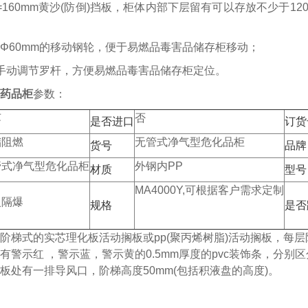
=160mm黄沙(防倒)挡板，柜体内部下层留有可以存放不少于1
Φ60mm的移动钢轮，便于易燃品毒害品储存柜移动；
手动调节罗杆，方便易燃品毒害品储存柜定位。
药品柜
参数：
苏
否
是否进口
订货
储阻燃
无管式净气型危化品柜
货号
品牌
管式净气型危化品柜
外钢内PP
材质
型号
MA4000Y,可根据客户需求定制
火隔爆
规格
是否
阶梯式的实芯理化板活动搁板或pp(聚丙烯树脂)活动搁板，每层
有警示红 ，警示蓝，警示黄的0.5mm厚度的pvc装饰条，分
板处有一排导风口，阶梯高度50mm(包括积液盘的高度)。