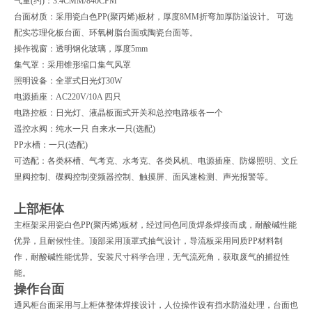
气量(约)：3.4CMM/840CFM
台面材质：采用瓷白色PP(聚丙烯)板材，厚度8MM折弯加厚防溢设计。 可选
配实芯理化板台面、环氧树脂台面或陶瓷台面等。
操作视窗：透明钢化玻璃，厚度5mm
集气罩：采用锥形缩口集气风罩
照明设备：全罩式日光灯30W
电源插座：AC220V/10A 四只
电路控板：日光灯、液晶板面式开关和总控电路板各一个
遥控水阀：纯水一只 自来水一只(选配)
PP水槽：一只(选配)
可选配：各类杯槽、气考克、水考克、各类风机、电源插座、防爆照明、文丘
里阀控制、碟阀控制变频器控制、触摸屏、面风速检测、声光报警等。
上部柜体
主框架采用瓷白色PP(聚丙烯)板材，经过同色同质焊条焊接而成，耐酸碱性能
优异，且耐候性佳。顶部采用顶罩式抽气设计，导流板采用同质PP材料制
作，耐酸碱性能优异。安装尺寸科学合理，无气流死角，获取废气的捕捉性
能。
操作台面
通风柜台面采用与上柜体整体焊接设计，人位操作设有挡水防溢处理，台面也