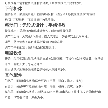
可根据客户需求配备其他材质台面;上水槽根据用户要求配置。
下部柜体
储物柜体，采用瓷白色PP(聚丙烯)板材，经折弯工序使立柱形成“方管结
构"及“T"型结构，可获得很好的承受能力。
移动门：无段式设计，手感轻盈
操作视窗：采用5mm钢化玻璃制作，耐酸碱性能优异。
调节门边框：为灰色PPc型槽，嵌入式结合，以确保安全及耐用性。
调节门悬吊钢索：每台通风柜调节门钢索连接。
调节门平衡配置：采PP材质配重箱设计。
电路设备
开关：采用带液晶显示功能的集成控制器面板，可视化控制各项参数，含风机
开关，照明开关，总电源开关。
每台通风柜装设带防溅盖220V/10A电源插座2个。
其他配件
门把手：耐酸碱PP材质(颜色可选：湛蓝，磁白，浅灰。深灰)
百合页：耐酸碱PP材质(颜色可选：湛蓝，磁白，浅灰。深灰)
集气罩：耐酸碱PP材质，标配250MM出风口(出风口了尺寸可根据需求定制)
滑轮：PP静音滑轮，摩擦力小。