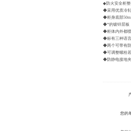
◆防火安全柜整
◆采用优质冷
◆柜身底部50
◆*的镀锌层板
◆柜体内外都
◆标有三种语
◆两个可带有
◆可调整螺栓
◆防静电接地
您的