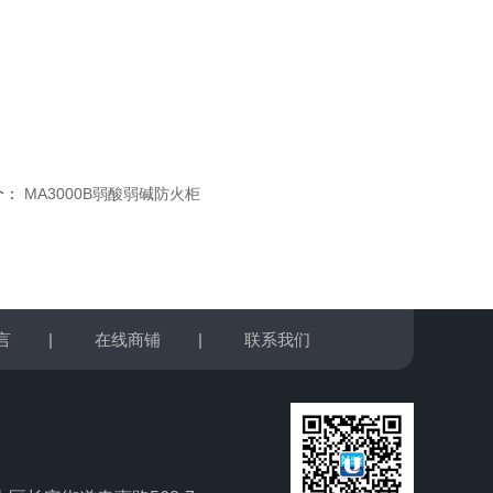
个：
MA3000B弱酸弱碱防火柜
言
|
在线商铺
|
联系我们