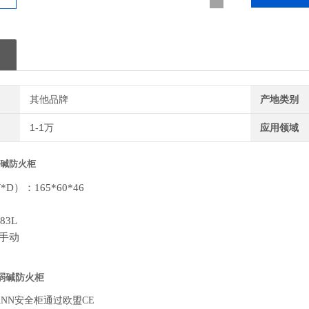
其他品牌
产地类别
1-1万
应用领域
碱防火柜
D）：165*60*46
83L
/手动
弱碱防火柜
ANN安全柜通过欧盟CE