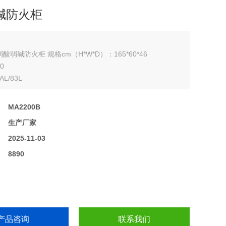
碱防火柜
B弱酸弱碱防火柜 规格cm（H*W*D）：165*60*46
0
L/83L
门/手动
3
：
MA2200B
：
生产厂家
：
2025-11-03
：
8890
产品咨询
联系我们