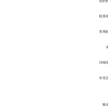
您的
联系
常用
详细
补充
验