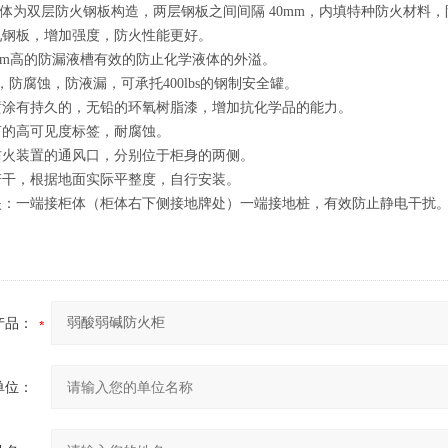
体为双层防火钢板构造，两层钢板之间间隔 40mm，内填特种防火材料
轧钢板，增加强度，防火性能更好。
mm高的防漏液槽有效的防止化学液体的外溢。
，防腐蚀，防液漏，可承托400lbs的钢制安全罐。
喷涂有持久的，无铅的环氧树脂漆，增加抗化学品的能力。
言的高可见度标签，耐腐蚀。
防火装置的通风口，分别位于柜身的两侧。
若干，根据地面实际平整度，自行安装。
夹：一端接柜体（柜体右下侧接地牌处）一端接地桩，有效防止静电干扰
产品：
单位：