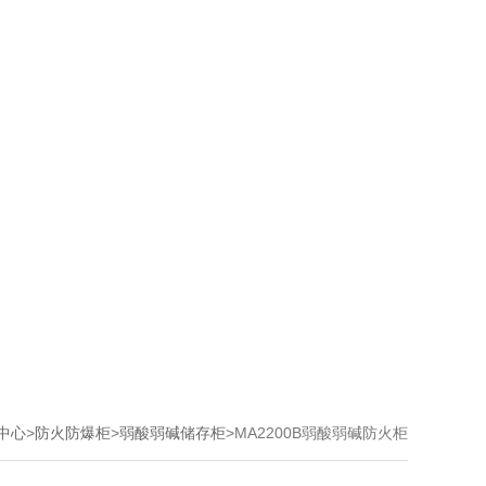
中心
>
防火防爆柜
>
弱酸弱碱储存柜
>MA2200B弱酸弱碱防火柜