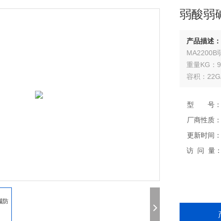
弱酸弱
产品描述：
MA2200
重量KG：9
容积：22GA
门类型：单
可调层板：
型 号
厂商性质
更新时间
访 问 量