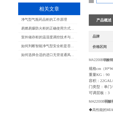
相关文章
净气型气瓶药品柜的工作原理
产品概述
易燃易爆防火柜的正确使用方式，你用对了吗
品牌
室外储存柜的温湿度调控技术与环境适应性
如何判断智能净气型安全柜是否需要维修？
价格区间
如何选择合适的进口无管道通风柜：全面指南
MA2200B
弱酸弱
规格cm（H*W*
重量KG：90
容积：22GAL/
门类型：单门
可调层板：3
MA2200B
弱酸
◆高性能的MI