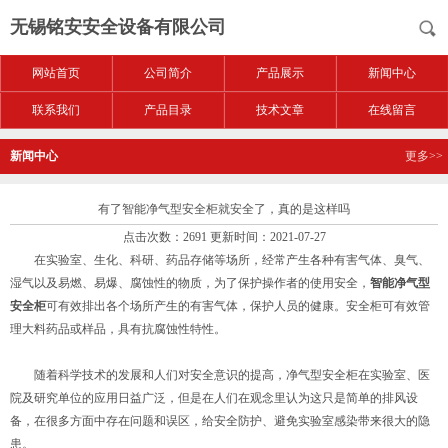
无锡铭安安全设备有限公司
网站首页
公司简介
产品展示
新闻中心
联系我们
产品目录
技术文章
在线留言
新闻中心
更多>>
有了智能净气型安全柜就安全了，真的是这样吗
点击次数：2691 更新时间：2021-07-27
在实验室、生化、科研、药品存储等场所，经常产生各种有害气体、臭气、
湿气以及易燃、易爆、腐蚀性的物质，为了保护操作者的使用安全，
智能净气型
安全柜
可有效排出各个场所产生的有害气体，保护人员的健康。安全柜可有效管
理大料药品或样品，具有抗腐蚀性特性。
随着科学技术的发展和人们对安全意识的提高，净气型安全柜在实验室、医
院及研究单位的应用日益广泛，但是在人们在观念里认为这只是简单的排风设
备，在很多方面中存在问题和误区，给安全防护、避免实验室感染带来很大的隐
患。