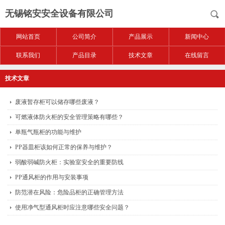
无锡铭安安全设备有限公司
网站首页
公司简介
产品展示
新闻中心
联系我们
产品目录
技术文章
在线留言
技术文章
废液暂存柜可以储存哪些废液？
可燃液体防火柜的安全管理策略有哪些？
单瓶气瓶柜的功能与维护
PP器皿柜该如何正常的保养与维护？
弱酸弱碱防火柜：实验室安全的重要防线
PP通风柜的作用与安装事项
防范潜在风险：危险品柜的正确管理方法
使用净气型通风柜时应注意哪些安全问题？