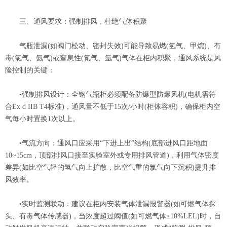
三、通风要求：强制排风，杜绝气体积聚
气瓶泄漏(如阀门松动、密封失效)可能导致易燃(氢气、甲烷)、有
毒(氯气、氨气)或窒息性(氮气、氩气)气体在柜内积聚，通风系统是风
险控制的关键：
•强制排风设计：全钢气瓶柜必须配备防爆型防爆风机(电机需符
合Ex d IIB T4标准)，通风量不低于15次/小时(柜体容积)，确保柜内空
气每小时置换1次以上。
•气流方向：通风口应采用“下进上出”结构(底部进风口距地面
10~15cm，顶部排风口接至实验室外或专用排风管道)，利用气体密度
差异(如比空气轻的氢气向上扩散，比空气重的氯气向下沉积)提升排
风效率。
•实时监测联动：建议在柜内安装气体泄漏报警器(如可燃气体探
头、有毒气体传感器)，当浓度超过阈值(如可燃气体≥10%LEL)时，自