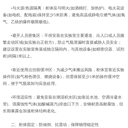
•与火源/热源隔离：柜体应与明火(如酒精灯、加热炉)、电火花设
备(如电机、配电箱)保持至少5米距离，避免高温或静电引燃气体(如氢
气、乙炔的爆炸极限极低)。
•避开人员密集区：不得安装在实验室主要通道、出入口或人员频
繁走动区域(如实验台正前方)，防止气瓶泄漏时直接威胁人员安全；
建议设置在实验室角落或独立隔间内，与其他设备(如精密仪器、试剂
柜)间隔1米以上。
•靠近使用点但留缓冲区：为减少气体搬运风险，柜体宜靠近实验
操作区(如气相色谱仪、燃烧设备)，但需保留至少1米的操作缓冲空
间，便于气瓶装卸与应急处理。
•环境适应性：避免安装在潮湿积水区(如靠近水池、空调冷凝水
管)、强腐蚀性气体(如酸碱蒸汽)排放口下方，全钢材质虽耐腐蚀，但
长期暴露会加速柜体结构老化。
二、柜体固定：防倾倒、抗震动，保障物理稳定性