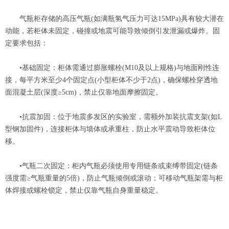
气瓶柜存储的高压气瓶(如满瓶氢气压力可达15MPa)具有较大潜在
动能，若柜体未固定，碰撞或地震可能导致倾倒引发泄漏或爆炸。固
定要求包括：
•基础固定：柜体需通过膨胀螺栓(M10及以上规格)与地面刚性连
接，每平方米至少4个固定点(小型柜体不少于2点)，确保螺栓穿透地
面混凝土层(深度≥5cm)，禁止仅靠地面摩擦固定。
•抗震加固：位于地震多发区的实验室，需额外加装抗震支架(如L
型钢加固件)，连接柜体与墙体或承重柱，防止水平震动导致柜体位
移。
•气瓶二次固定：柜内气瓶必须使用专用链条或束缚带固定(链条
强度需≥气瓶重量的5倍)，防止气瓶倾倒或滚动；可移动气瓶架需与柜
体焊接或螺栓锁定，禁止仅靠气瓶自身重量稳定。