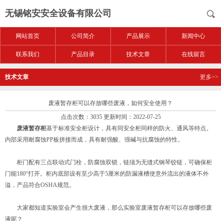
无锡铭安安全设备有限公司
网站首页
公司简介
产品展示
新闻中心
联系我们
产品目录
技术文章
在线留言
技术文章
更多>>
废液暂存柜可以存放哪些废液，如何安全使用？
点击次数：3035 更新时间：2022-07-25
废液暂存柜
基于标准安全柜设计，具有同安全柜同样的防火、通风等特点。
内部采用耐腐蚀PP板拼接而成，具有耐强酸、强碱与抗腐蚀的特性。
柜门配有三点联动式门栓，防腐蚀双锁，链须为无缝式钢琴铰链，可确保柜
门能180°打开。柜内底部设有至少高于5厘米的防漏液槽使意外流出的液体不外
溢，产品符合OSHA规范。
大家都知道实验室会产生很大废液，那么实验室废液暂存柜可以存放哪些废
液呢？