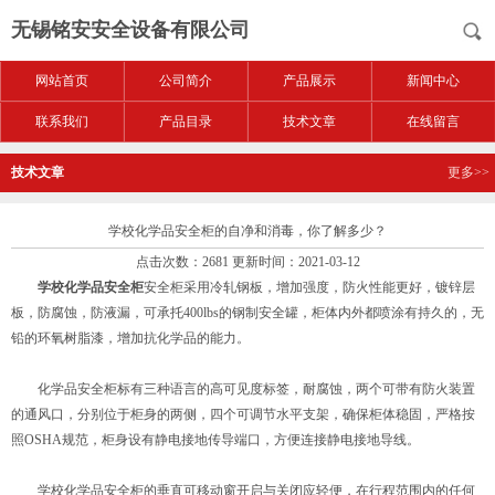
无锡铭安安全设备有限公司
网站首页
公司简介
产品展示
新闻中心
联系我们
产品目录
技术文章
在线留言
技术文章
更多>>
学校化学品安全柜的自净和消毒，你了解多少？
点击次数：2681 更新时间：2021-03-12
学校化学品安全柜
安全柜采用冷轧钢板，增加强度，防火性能更好，镀锌层
板，防腐蚀，防液漏，可承托400lbs的钢制安全罐，柜体内外都喷涂有持久的，无
铅的环氧树脂漆，增加抗化学品的能力。
化学品安全柜标有三种语言的高可见度标签，耐腐蚀，两个可带有防火装置
的通风口，分别位于柜身的两侧，四个可调节水平支架，确保柜体稳固，严格按
照OSHA规范，柜身设有静电接地传导端口，方便连接静电接地导线。
学校化学品安全柜的垂直可移动窗开启与关闭应轻便，在行程范围内的任何