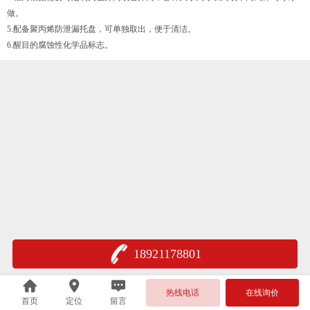
做。
5.配备聚丙烯防泄漏托盘，可单独取出，便于清洁。
6.醒目的腐蚀性化学品标志。
18921178801
热线电话
在线询价
首页
定位
留言