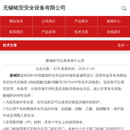
无锡铭安安全设备有限公司
网站首页
公司简介
产品展示
新闻中心
联系我们
产品目录
技术文章
在线留言
技术文章
更多>>
酸碱柜可以拿来做什么用
点击次数：4238 更新时间：2020-11-03
酸碱柜
是特别针对强腐蚀性化学品的存储和渗漏而设计, 适用存放具有强腐蚀
性的化学品物质 (例如硫酸/盐酸/硝酸/KOH/NaOH等化学品物质)。该设备可以规
范管理，有条理，分类存储不同性质及危险等级的化学品，减少灾害发生风险。
酸碱柜的特性说明：
1.为提高操作安全度，化学品柜还可以使用挂锁提供额外的防护。
2.可以用于各种腐蚀性化学品的存储，如硫酸，硝酸，乙酸，硫磺酸等，保护操
作者及周围人群安全。
3.采用聚丙烯（PP）材料，具有十年以上的使用寿命。
4.柜门根据需要可定制为左开门或右开门，各种大小尺寸双门或单门式样均可订